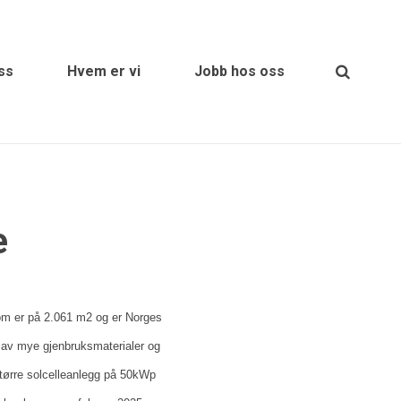
ss
Hvem er vi
Jobb hos oss
e
om er på 2.061 m2 og er Norges
 av mye gjenbruksmaterialer og
større solcelleanlegg på 50kWp