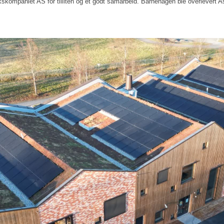
skompaniet AS for tilliten og et godt samarbeid.
Barnehagen ble overlevert 